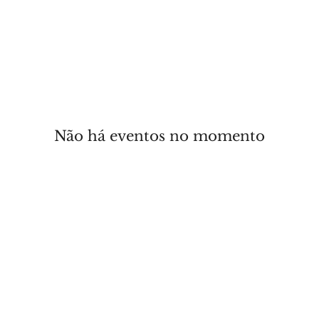
Palestras
Team Building
Formação
H&LSummit 2026
Não há eventos no momento